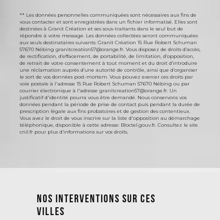
** Les données personnelles communiquées sont nécessaires aux fins de
vous contacter et sont enregistrées dans un fichier informatisé. Elles sont
destinées à Granit Création et ses sous-traitants dans le seul but de
répondre à votre message. Les données collectées seront communiquées
aux seuls destinataires suivants: Granit Création 15 Rue Robert Schuman
57670 Nébing granitcreation57@orange.fr. Vous disposez de droits d’accès,
de rectification, d’effacement, de portabilité, de limitation, d’opposition,
de retrait de votre consentement à tout moment et du droit d’introduire
une réclamation auprès d’une autorité de contrôle, ainsi que d’organiser
le sort de vos données post-mortem. Vous pouvez exercer ces droits par
voie postale à l'adresse 15 Rue Robert Schuman 57670 Nébing ou par
courrier électronique à l'adresse granitcreation57@orange.fr. Un
justificatif d'identité pourra vous être demandé. Nous conservons vos
données pendant la période de prise de contact puis pendant la durée de
prescription légale aux fins probatoires et de gestion des contentieux.
Vous avez le droit de vous inscrire sur la liste d'opposition au démarchage
téléphonique, disponible à cette adresse:
Bloctel.gouv.fr
. Consultez le site
cnil.fr pour plus d’informations sur vos droits.
Nos interventions sur ces
villes