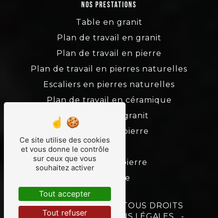
Nos prestations
Table en granit
Plan de travail en granit
Plan de travail en pierre
Plan de travail en pierres naturelles
Escaliers en pierres naturelles
Plan de travail en céramique
Escaliers en granit
Escaliers en pierre
Ce site utilise des cookies
Granit
et vous donne le contrôle
sur ceux que vous
Tailleur de pierre
souhaitez activer
Marbrerie
Tout accepter
©
VISTALID
- 2026 - TOUS DROITS
Tout refuser
RÉSERVÉS -
MENTIONS LÉGALES
-