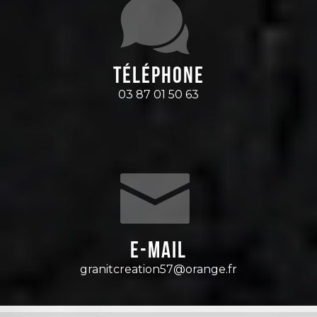
Téléphone
03 87 01 50 63
E-mail
granitcreation57@orange.fr